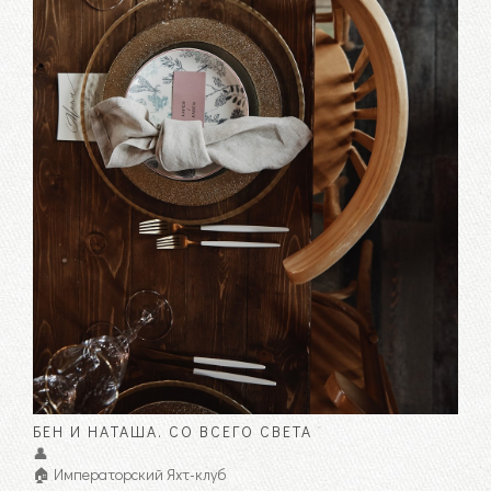
БЕН И НАТАША. СО ВСЕГО СВЕТА
👤
🏠 Императорский Яхт-клуб