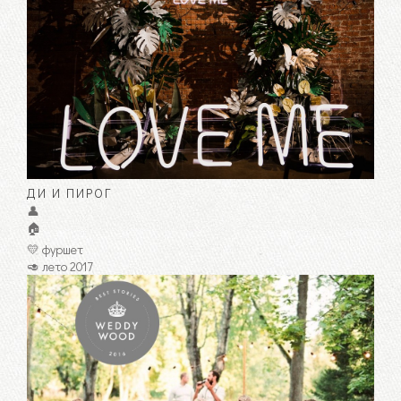
ДИ И ПИРОГ
👤
🏠
💛 фуршет
🥑 лето 2017