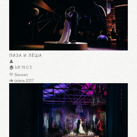
ЛИЗА И ЛЁША
👤
🏠 loft 19.0.5
💛 банкет
🥑 осень 2017