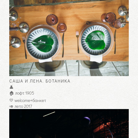
САША И ЛЕНА. БОТАНИКА
👤
🏠 лофт 1905
💛 welcome+банкет
🥑 лето 2017