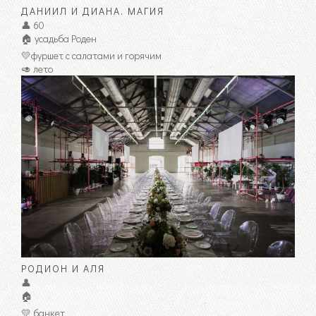
ДАНИИЛ И ДИАНА. МАГИЯ
👤 60
🏠 усадьба Роден
💛фуршет с салатами и горячим
🥑 лето
РОДИОН И АЛЯ
👤
🏠
💛 банкет