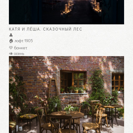
КАТЯ И ЛЁША. СКАЗОЧНЫЙ ЛЕС
👤
🏠 лофт 1905
💛 банкет
🥑 осень