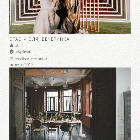
СТАС И ОЛЯ. ВЕЧЕРИНКА
👤 50
🏠 SkyRiver
💛 foodbar-станции
🥑 лето 2019