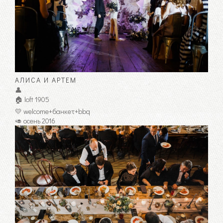
АЛИСА И АРТЕМ
👤
🏠 loft 1905
💛 welcome+банкет+bbq
🥑 осень 2016