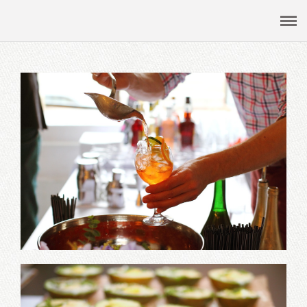
ОсобенноВкусно
Выездной ресторан - кейтеринг
Меню
О нас
Видеогалерея
Отзывы
Контакты