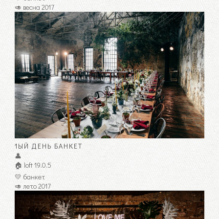
🥑 весна 2017
1ЫЙ ДЕНЬ БАНКЕТ
👤
🏠 loft 19.0.5
💛 банкет
🥑 лето 2017