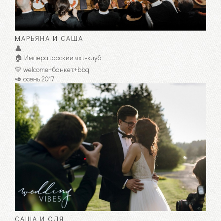
МАРЬЯНА И САША
👤
🏠 Императорский яхт-клуб
💛 welcome+банкет+bbq
🥑 осень 2017
САША И ОЛЯ