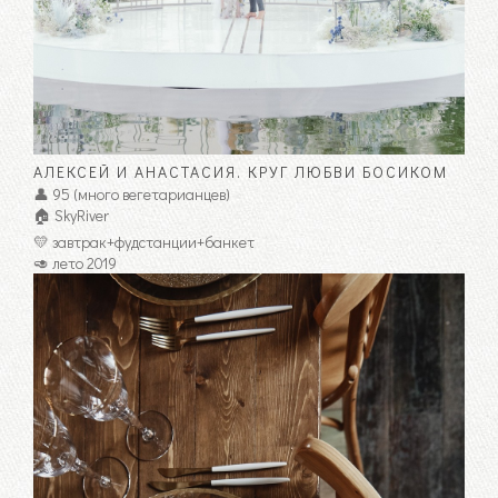
АЛЕКСЕЙ И АНАСТАСИЯ. КРУГ ЛЮБВИ БОСИКОМ
👤 95 (много вегетарианцев)
🏠 SkyRiver
💛 завтрак+фудстанции+банкет
🥑 лето 2019