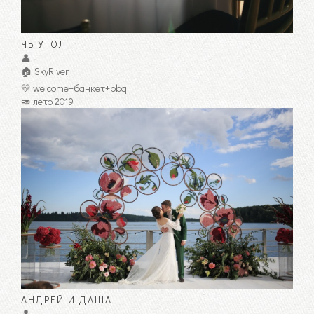
ЧБ УГОЛ
👤
🏠 SkyRiver
💛 welcome+банкет+bbq
🥑 лето 2019
АНДРЕЙ И ДАША
👤