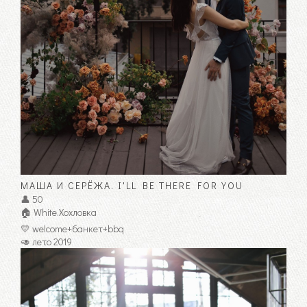
МАША И СЕРЁЖА. I'LL BE THERE FOR YOU
👤 50
🏠 White.Хохловка
💛 welcome+банкет+bbq
🥑 лето 2019