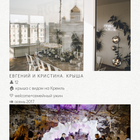
ЕВГЕНИЙ И КРИСТИНА. КРЫША
👤 12
🏠 крыша с видом на Кремль
💛 welcome+семейный ужин
🥑 осень 2017