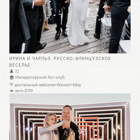
ИРИНА И ЧАРЛЬЗ. РУССКО-ФРАНЦУЗСКОЕ
ВЕСЕЛЬЕ
👤 72
🏠 Императорский Яхт-клуб
💛 длительный welcome+банкет+bbq
🥑 лето 2019