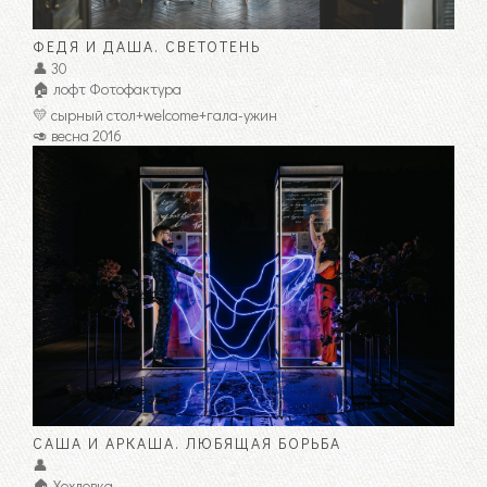
ФЕДЯ И ДАША. СВЕТОТЕНЬ
👤 30
🏠 лофт Фотофактура
💛 сырный стол+welcome+гала-ужин
🥑 весна 2016
САША И АРКАША. ЛЮБЯЩАЯ БОРЬБА
👤
🏠 Хохловка