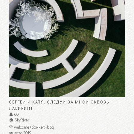
СЕРГЕЙ И КАТЯ. СЛЕДУЙ ЗА МНОЙ СКВОЗЬ
ЛАБИРИНТ
👤 60
🏠 SkyRiver
💛 welcome+банкет+bbq
🥑 лето 2019