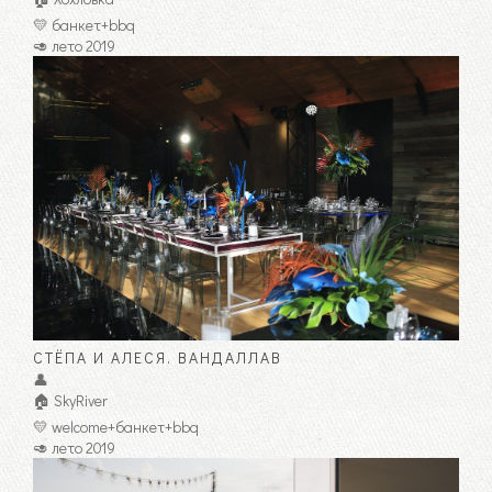
💛 банкет+bbq
🥑 лето 2019
СТЁПА И АЛЕСЯ. ВАНДАЛЛАВ
👤
🏠 SkyRiver
💛 welcome+банкет+bbq
🥑 лето 2019