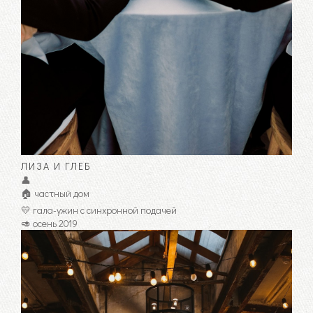
ЛИЗА И ГЛЕБ
👤
🏠 частный дом
💛 гала-ужин с синхронной подачей
🥑 осень 2019