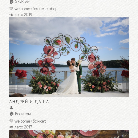
🏠 SkyRiver
💛 welcome+банкет+bbq
🥑 лето 2019
АНДРЕЙ И ДАША
👤
🏠 Босиком
💛 welcome+банкет
🥑 лето 2017