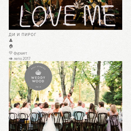
ДИ И ПИРОГ
👤
🏠
💛 фуршет
🥑 лето 2017