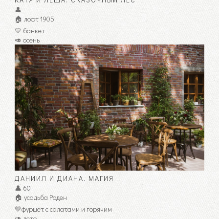
👤
🏠 лофт 1905
💛 банкет
🥑 осень
ДАНИИЛ И ДИАНА. МАГИЯ
👤 60
🏠 усадьба Роден
💛фуршет с салатами и горячим
🥑 лето