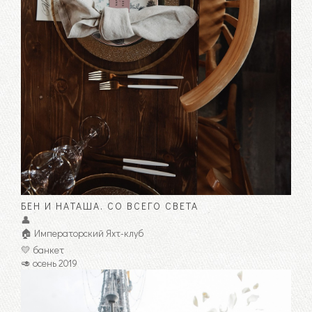
БЕН И НАТАША. СО ВСЕГО СВЕТА
👤
🏠 Императорский Яхт-клуб
💛 банкет
🥑 осень 2019