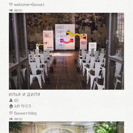
💛 welcome+банкет
🥑 лето
ИЛЬЯ И ДИЛЯ
👤 60
🏠 loft 19.0.5
💛 банкет+bbq
🥑 лето