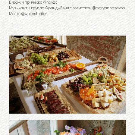
Визаж и прическа @nayza
Музыканты группа ОранджБэнд с солисткой @maryannasavon
Место @whitestudios