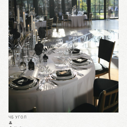
ЧБ УГОЛ
👤