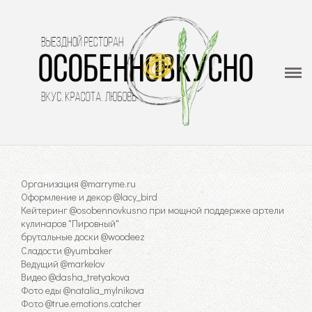
ОсобенноВкусно
Выездной ресторан - кейтеринг
Меню
О нас
Видеогалерея
Организация @marryme.ru
Оформление и декор @lacy_bird
Отзывы
Кейтеринг @osobennovkusno при мощной поддержке артели
кулинаров "Пировный"
Контакты
брутальные доски @woodeez
Сладости @yumbaker
Ведущий @markelov
Видео @dasha_tretyakova
Фото еды @natalia_mylnikova
Фото @true.emotions.catcher