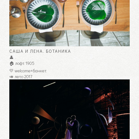
САША И ЛЕНА. БОТАНИКА
👤
🏠 лофт 1905
💛 welcome+банкет
🥑 лето 2017