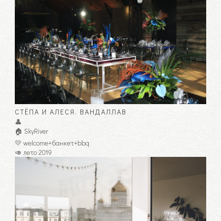
СТЁПА И АЛЕСЯ. ВАНДАЛЛАВ
👤
🏠 SkyRiver
💛 welcome+банкет+bbq
🥑 лето 2019