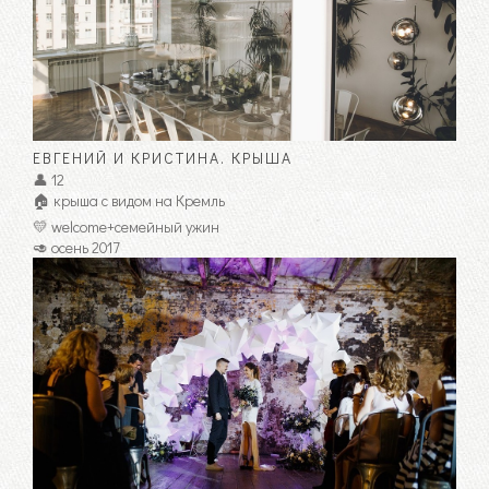
ЕВГЕНИЙ И КРИСТИНА. КРЫША
👤 12
🏠 крыша с видом на Кремль
💛 welcome+семейный ужин
🥑 осень 2017