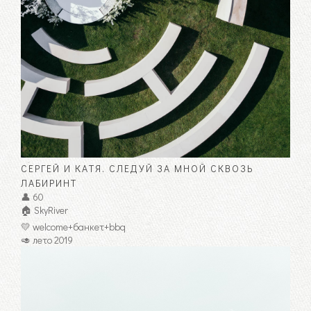
СЕРГЕЙ И КАТЯ. СЛЕДУЙ ЗА МНОЙ СКВОЗЬ
ЛАБИРИНТ
👤 60
🏠 SkyRiver
💛 welcome+банкет+bbq
🥑 лето 2019