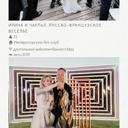
ИРИНА И ЧАРЛЬЗ. РУССКО-ФРАНЦУЗСКОЕ
ВЕСЕЛЬЕ
👤 72
🏠 Императорский Яхт-клуб
💛 длительный welcome+банкет+bbq
🥑 лето 2019