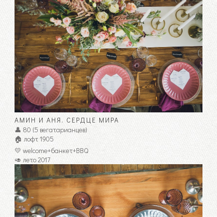
АМИН И АНЯ. CЕРДЦЕ МИРА
👤 80 (5 вегатарианцев)
🏠 лофт 1905
💛 welcome+банкет+BBQ
🥑 лето 2017