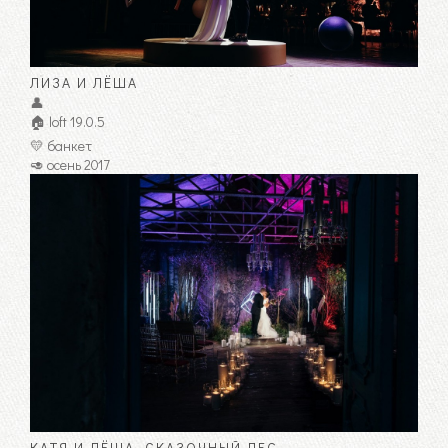
ЛИЗА И ЛЁША
👤
🏠 loft 19.0.5
💛 банкет
🥑 осень 2017
КАТЯ И ЛЁША. СКАЗОЧНЫЙ ЛЕС