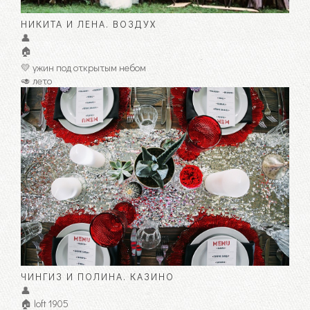
НИКИТА И ЛЕНА. ВОЗДУХ
👤
🏠
💛 ужин под открытым небом
🥑 лето
ЧИНГИЗ И ПОЛИНА. КАЗИНО
👤
🏠 loft 1905