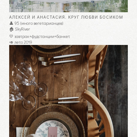
АЛЕКСЕЙ И АНАСТАСИЯ. КРУГ ЛЮБВИ БОСИКОМ
👤 95 (много вегетарианцев)
🏠 SkyRiver
💛 завтрак+фудстанции+банкет
🥑 лето 2019