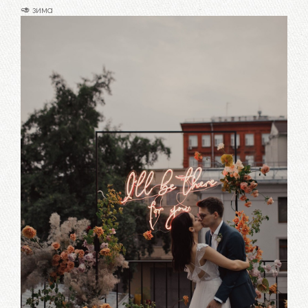
🥑 зима