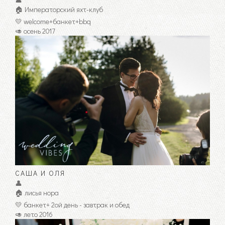
🏠 Императорский яхт-клуб
💛 welcome+банкет+bbq
🥑 осень 2017
САША И ОЛЯ
👤
🏠 лисья нора
💛 банкет+ 2ой день - завтрак и обед
🥑 лето 2016