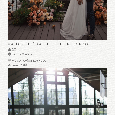
МАША И СЕРЁЖА. I'LL BE THERE FOR YOU
👤 50
🏠 White.Хохловка
💛 welcome+банкет+bbq
🥑 лето 2019