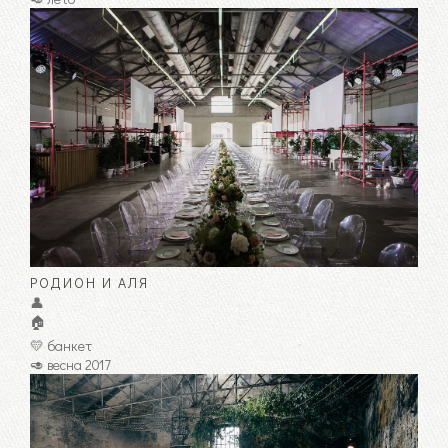
РОДИОН И АЛЯ
👤
🏠
💛 банкет
🥑 весна 2017