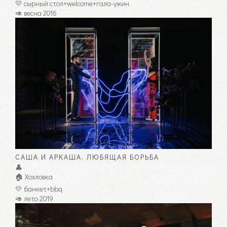
💛 сырный стол+welcome+гала-ужин
🥑 весна 2016
САША И АРКАША. ЛЮБЯЩАЯ БОРЬБА
👤
🏠 Хохловка
💛 банкет+bbq
🥑 лето 2019