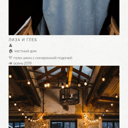
ЛИЗА И ГЛЕБ
👤
🏠 частный дом
💛 гала-ужин с синхронной подачей
🥑 осень 2019