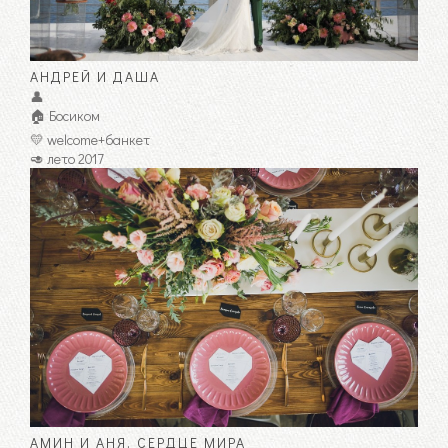
АНДРЕЙ И ДАША
👤
🏠 Босиком
💛 welcome+банкет
🥑 лето 2017
АМИН И АНЯ. CЕРДЦЕ МИРА