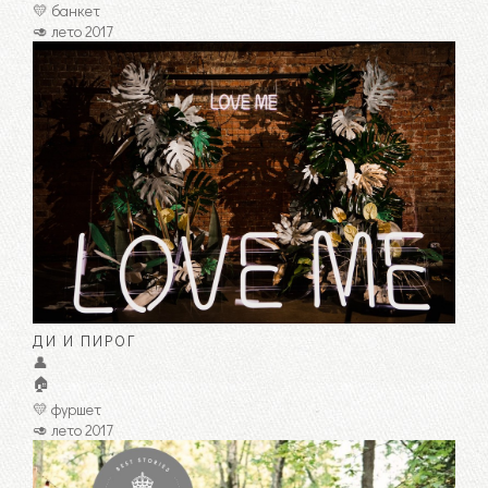
💛 банкет
🥑 лето 2017
ДИ И ПИРОГ
👤
🏠
💛 фуршет
🥑 лето 2017