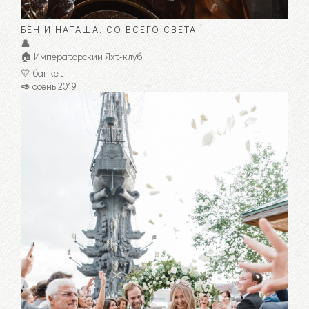
БЕН И НАТАША. СО ВСЕГО СВЕТА
👤
🏠 Императорский Яхт-клуб
💛 банкет
🥑 осень 2019