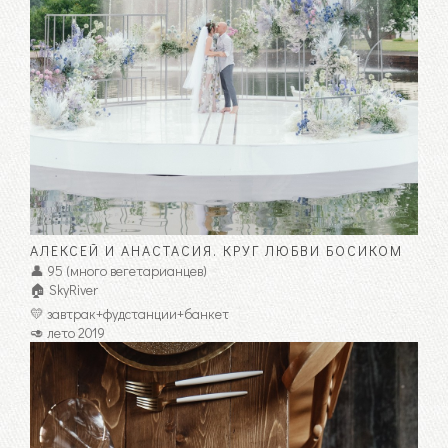
АЛЕКСЕЙ И АНАСТАСИЯ. КРУГ ЛЮБВИ БОСИКОМ
👤 95 (много вегетарианцев)
🏠 SkyRiver
💛 завтрак+фудстанции+банкет
🥑 лето 2019