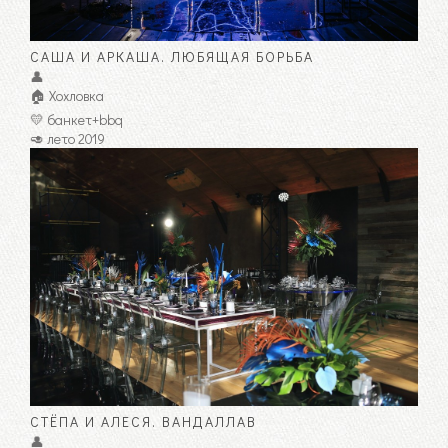
САША И АРКАША. ЛЮБЯЩАЯ БОРЬБА
👤
🏠 Хохловка
💛 банкет+bbq
🥑 лето 2019
СТЁПА И АЛЕСЯ. ВАНДАЛЛАВ
👤