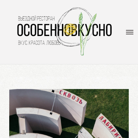
ОсобенноВкусно
Выездной ресторан - кейтеринг
Меню
О нас
Видеогалерея
Отзывы
Контакты