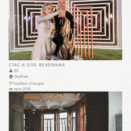
СТАС И ОЛЯ. ВЕЧЕРИНКА
👤 50
🏠 SkyRiver
💛 foodbar-станции
🥑 лето 2019