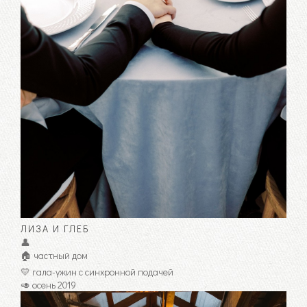
ЛИЗА И ГЛЕБ
👤
🏠 частный дом
💛 гала-ужин с синхронной подачей
🥑 осень 2019