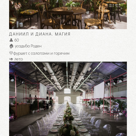
ДАНИИЛ И ДИАНА. МАГИЯ
👤 60
🏠 усадьба Роден
💛фуршет с салатами и горячим
🥑 лето