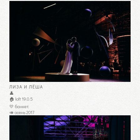
ЛИЗА И ЛЁША
👤
🏠 loft 19.0.5
💛 банкет
🥑 осень 2017