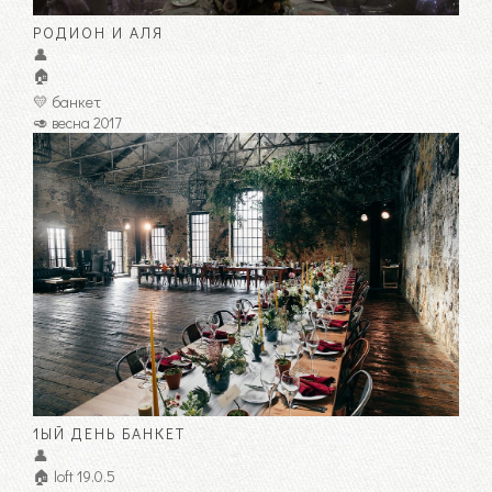
РОДИОН И АЛЯ
👤
🏠
💛 банкет
🥑 весна 2017
1ЫЙ ДЕНЬ БАНКЕТ
👤
🏠 loft 19.0.5