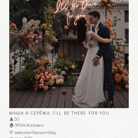
МАША И СЕРЁЖА. I'LL BE THERE FOR YOU
👤 50
🏠 White.Хохловка
💛 welcome+банкет+bbq