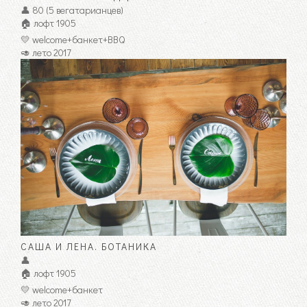
👤 80 (5 вегатарианцев)
🏠 лофт 1905
💛 welcome+банкет+BBQ
🥑 лето 2017
САША И ЛЕНА. БОТАНИКА
👤
🏠 лофт 1905
💛 welcome+банкет
🥑 лето 2017