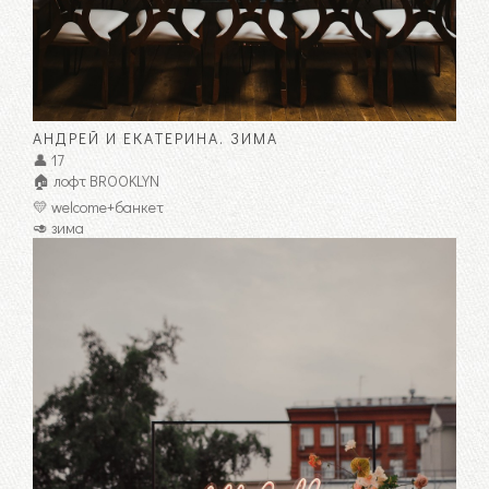
АНДРЕЙ И ЕКАТЕРИНА. ЗИМА
👤 17
🏠 лофт BROOKLYN
💛 welcome+банкет
🥑 зима