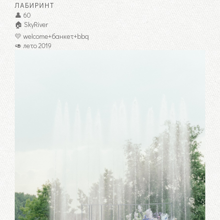
ЛАБИРИНТ
👤 60
🏠 SkyRiver
💛 welcome+банкет+bbq
🥑 лето 2019