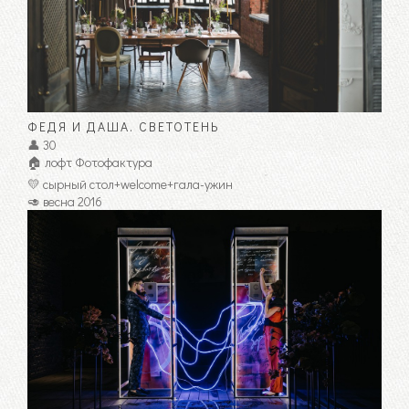
ФЕДЯ И ДАША. СВЕТОТЕНЬ
👤 30
🏠 лофт Фотофактура
💛 сырный стол+welcome+гала-ужин
🥑 весна 2016