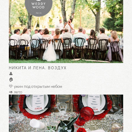
НИКИТА И ЛЕНА. ВОЗДУХ
👤
🏠
💛 ужин под открытым небом
🥑 лето