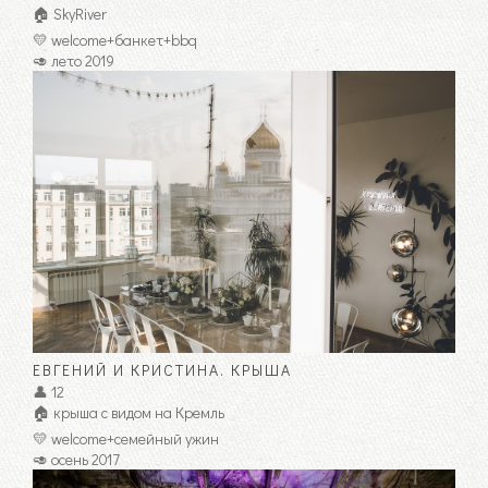
🏠 SkyRiver
💛 welcome+банкет+bbq
🥑 лето 2019
ЕВГЕНИЙ И КРИСТИНА. КРЫША
👤 12
🏠 крыша с видом на Кремль
💛 welcome+семейный ужин
🥑 осень 2017