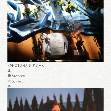
КРИСТИНА И ДИМА
👤
🏠 бруклин
💛 банкет
🥑