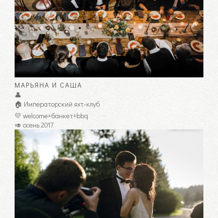
МАРЬЯНА И САША
👤
🏠 Императорский яхт-клуб
💛 welcome+банкет+bbq
🥑 осень 2017