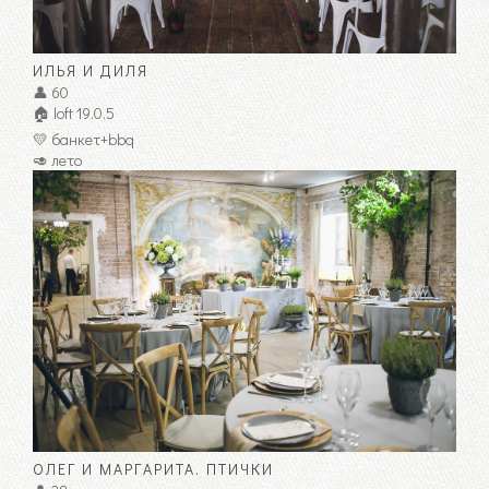
ИЛЬЯ И ДИЛЯ
👤 60
🏠 loft 19.0.5
💛 банкет+bbq
🥑 лето
ОЛЕГ И МАРГАРИТА. ПТИЧКИ