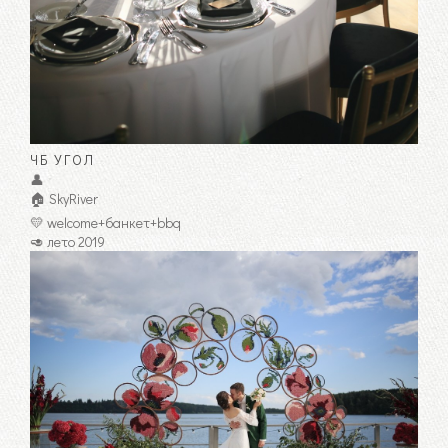
ЧБ УГОЛ
👤
🏠 SkyRiver
💛 welcome+банкет+bbq
🥑 лето 2019