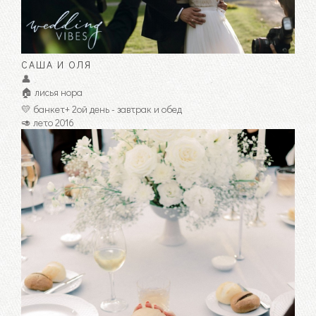
САША И ОЛЯ
👤
🏠 лисья нора
💛 банкет+ 2ой день - завтрак и обед
🥑 лето 2016