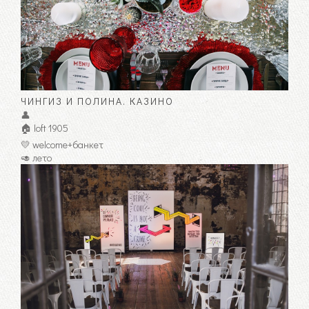
ЧИНГИЗ И ПОЛИНА. КАЗИНО
👤
🏠 loft 1905
💛 welcome+банкет
🥑 лето