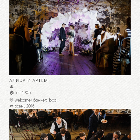
АЛИСА И АРТЕМ
👤
🏠 loft 1905
💛 welcome+банкет+bbq
🥑 осень 2016