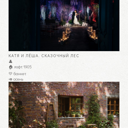
КАТЯ И ЛЁША. СКАЗОЧНЫЙ ЛЕС
👤
🏠 лофт 1905
💛 банкет
🥑 осень