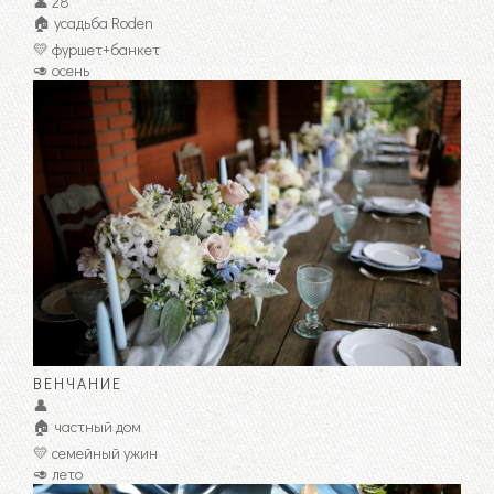
👤 28
🏠 усадьба Roden
💛 фуршет+банкет
🥑 осень
ВЕНЧАНИЕ
👤
🏠 частный дом
💛 семейный ужин
🥑 лето