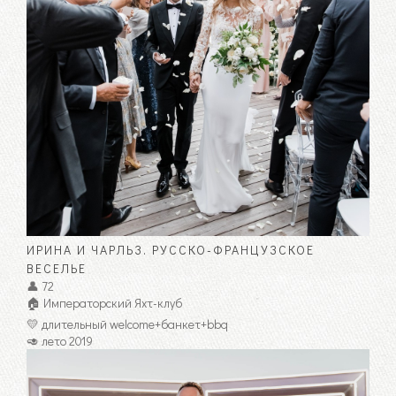
ИРИНА И ЧАРЛЬЗ. РУССКО-ФРАНЦУЗСКОЕ
ВЕСЕЛЬЕ
👤 72
🏠 Императорский Яхт-клуб
💛 длительный welcome+банкет+bbq
🥑 лето 2019