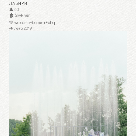
ЛАБИРИНТ
👤 60
🏠 SkyRiver
💛 welcome+банкет+bbq
🥑 лето 2019