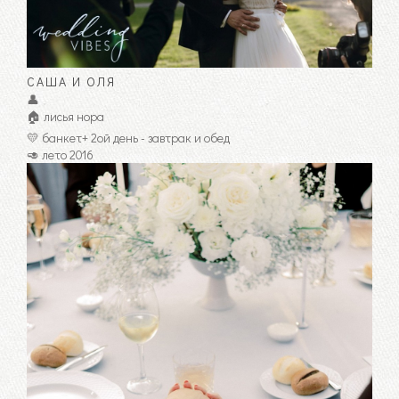
САША И ОЛЯ
👤
🏠 лисья нора
💛 банкет+ 2ой день - завтрак и обед
🥑 лето 2016