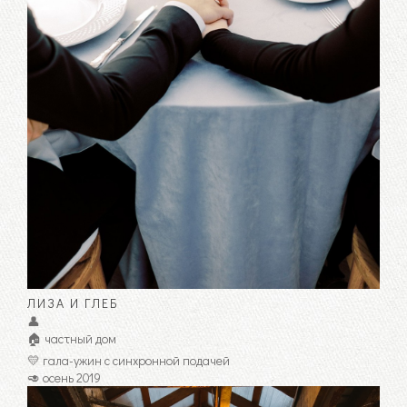
ЛИЗА И ГЛЕБ
👤
🏠 частный дом
💛 гала-ужин с синхронной подачей
🥑 осень 2019