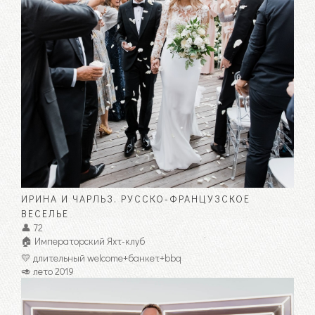
ИРИНА И ЧАРЛЬЗ. РУССКО-ФРАНЦУЗСКОЕ
ВЕСЕЛЬЕ
👤 72
🏠 Императорский Яхт-клуб
💛 длительный welcome+банкет+bbq
🥑 лето 2019