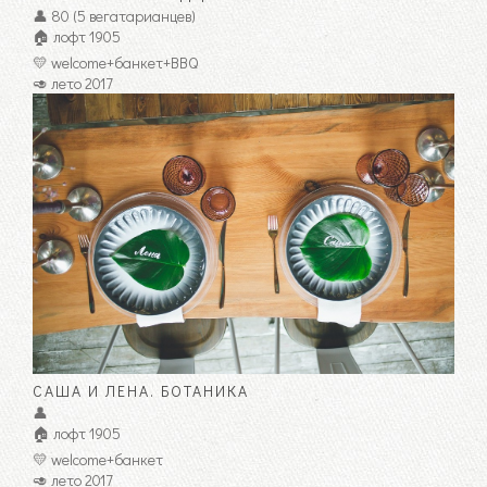
👤 80 (5 вегатарианцев)
🏠 лофт 1905
💛 welcome+банкет+BBQ
🥑 лето 2017
САША И ЛЕНА. БОТАНИКА
👤
🏠 лофт 1905
💛 welcome+банкет
🥑 лето 2017