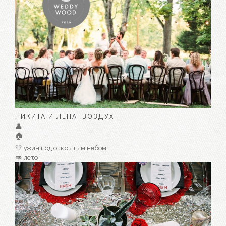
НИКИТА И ЛЕНА. ВОЗДУХ
👤
🏠
💛 ужин под открытым небом
🥑 лето