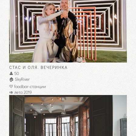
СТАС И ОЛЯ. ВЕЧЕРИНКА
👤 50
🏠 SkyRiver
💛 foodbar-станции
🥑 лето 2019