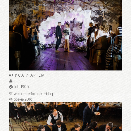
АЛИСА И АРТЕМ
👤
🏠 loft 1905
💛 welcome+банкет+bbq
🥑 осень 2016