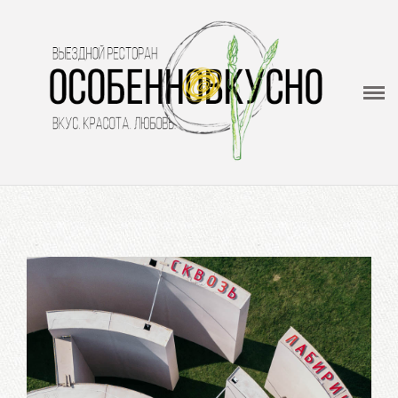
ОсобенноВкусно
Выездной ресторан - кейтеринг
Меню
О нас
Видеогалерея
Отзывы
Контакты