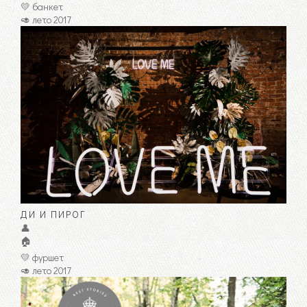
💛 банкет
🥑 лето 2017
ДИ И ПИРОГ
👤
🏠
💛 фуршет
🥑 лето 2017