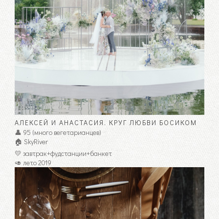
АЛЕКСЕЙ И АНАСТАСИЯ. КРУГ ЛЮБВИ БОСИКОМ
👤 95 (много вегетарианцев)
🏠 SkyRiver
💛 завтрак+фудстанции+банкет
🥑 лето 2019