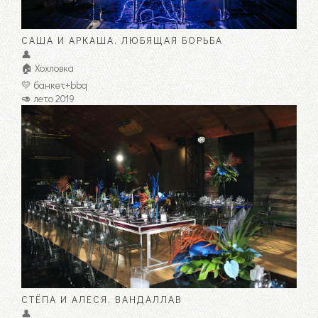
САША И АРКАША. ЛЮБЯЩАЯ БОРЬБА
👤
🏠 Хохловка
💛 банкет+bbq
🥑 лето 2019
СТЁПА И АЛЕСЯ. ВАНДАЛЛАВ
👤