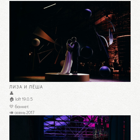
ЛИЗА И ЛЁША
👤
🏠 loft 19.0.5
💛 банкет
🥑 осень 2017