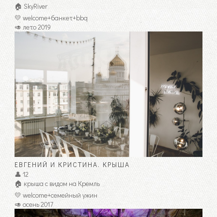
🏠 SkyRiver
💛 welcome+банкет+bbq
🥑 лето 2019
ЕВГЕНИЙ И КРИСТИНА. КРЫША
👤 12
🏠 крыша с видом на Кремль
💛 welcome+семейный ужин
🥑 осень 2017