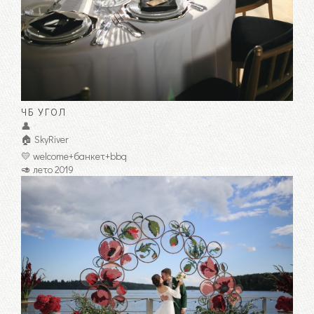
ЧБ УГОЛ
👤
🏠 SkyRiver
💛 welcome+банкет+bbq
🥑 лето 2019