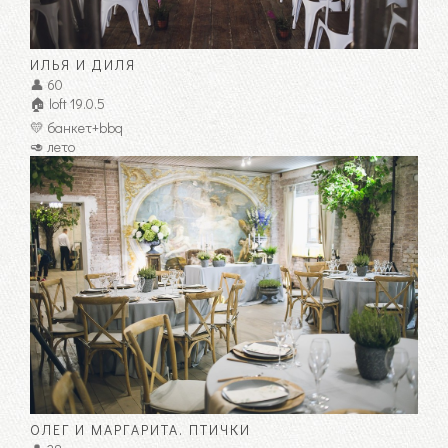
ИЛЬЯ И ДИЛЯ
👤 60
🏠 loft 19.0.5
💛 банкет+bbq
🥑 лето
ОЛЕГ И МАРГАРИТА. ПТИЧКИ