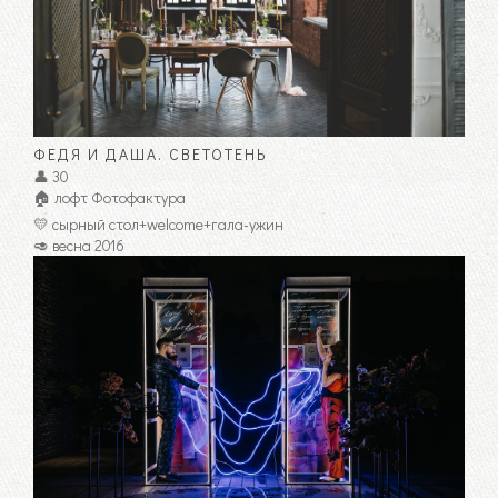
ФЕДЯ И ДАША. СВЕТОТЕНЬ
👤 30
🏠 лофт Фотофактура
💛 сырный стол+welcome+гала-ужин
🥑 весна 2016