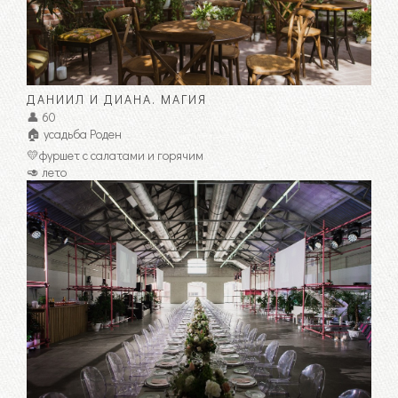
ДАНИИЛ И ДИАНА. МАГИЯ
👤 60
🏠 усадьба Роден
💛фуршет с салатами и горячим
🥑 лето