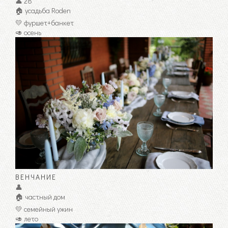
👤 28
🏠 усадьба Roden
💛 фуршет+банкет
🥑 осень
ВЕНЧАНИЕ
👤
🏠 частный дом
💛 семейный ужин
🥑 лето