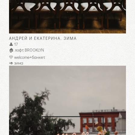
АНДРЕЙ И ЕКАТЕРИНА. ЗИМА
👤 17
🏠 лофт BROOKLYN
💛 welcome+банкет
🥑 зима