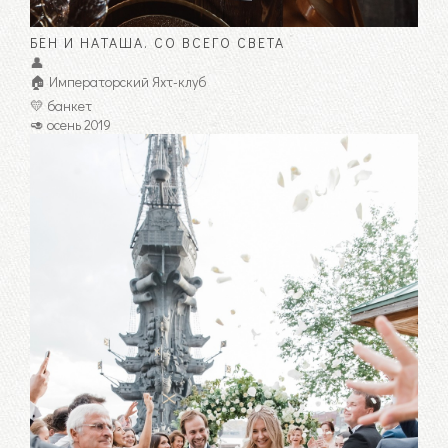
БЕН И НАТАША. СО ВСЕГО СВЕТА
👤
🏠 Императорский Яхт-клуб
💛 банкет
🥑 осень 2019