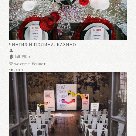
ЧИНГИЗ И ПОЛИНА. КАЗИНО
👤
🏠 loft 1905
💛 welcome+банкет
🥑 лето