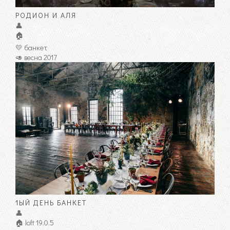
РОДИОН И АЛЯ
👤
🏠
💛 банкет
🥑 весна 2017
1ЫЙ ДЕНЬ БАНКЕТ
👤
🏠 loft 19.0.5