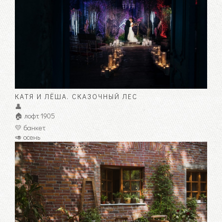
КАТЯ И ЛЁША. СКАЗОЧНЫЙ ЛЕС
👤
🏠 лофт 1905
💛 банкет
🥑 осень