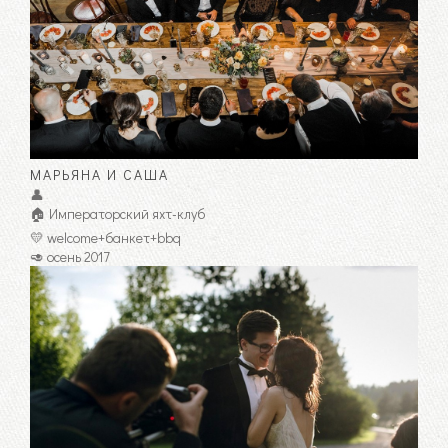
МАРЬЯНА И САША
👤
🏠 Императорский яхт-клуб
💛 welcome+банкет+bbq
🥑 осень 2017