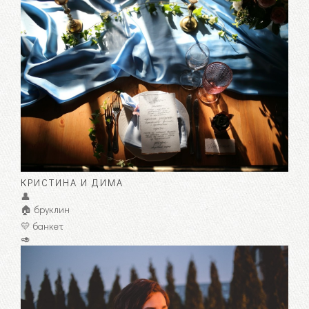
КРИСТИНА И ДИМА
👤
🏠 бруклин
💛 банкет
🥑