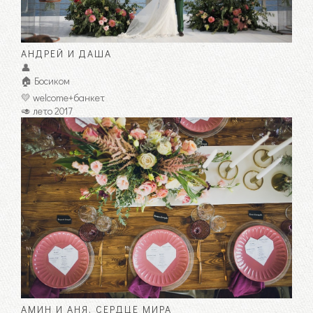
АНДРЕЙ И ДАША
👤
🏠 Босиком
💛 welcome+банкет
🥑 лето 2017
АМИН И АНЯ. CЕРДЦЕ МИРА