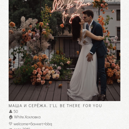
МАША И СЕРЁЖА. I'LL BE THERE FOR YOU
👤 50
🏠 White.Хохловка
💛 welcome+банкет+bbq