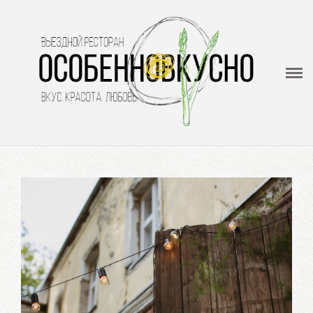
ОсобенноВкусно
Выездной ресторан - кейтеринг
Меню
О нас
Видеогалерея
Отзывы
Контакты